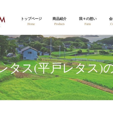
トップページ
商品紹介
我々の想い
会
Home
Products
Farm
C
レタス(平戸レタス)