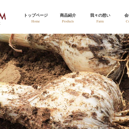
トップページ
商品紹介
我々の想い
会
Home
Products
Farm
C