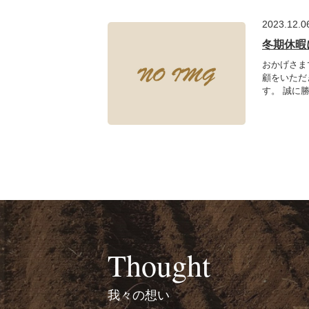
2023.12.0
冬期休暇
おかげさま
顧をいただ
す。 誠に勝
Thought
我々の想い